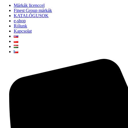
Márkák licenccel
Finest Group márkák
KATALÓGUSOK
e-shop
Rólunk
Kapcsolat